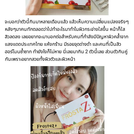
จะบอกว่าตัวนี้กินมาหลายเดือนแล้ว แล้วเห็นความเปลี่ยนแปลงจริงๆ
หลังๆมาคนทักตลอดว่าไปทำอะไรมาทำไมผิวกระจ่างใสขึ้น หน้าก็ใส
สิวลดลง เลยอยากจะมาบอกต่อสำหรับคนที่กำลังมีปัญหาผิวคล้ำจาก
แสงแดดประเทศไทย แห้งกร้าน มีรอยจุดด่างดำ และคนที่เป็นสิว
ฮอร์โมนซ้ำซาก ทำยังไงก็ไม่หาย นี่เลยมากิน 2 ตัวนี้เลย ส่วนตัวกินคู่
กันเพราะอยากสวยทั้งผิวตัวและผิวหน้า