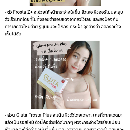
- ตัว Frosta Z+ จะช่วยให้หน้ากระจ่างใสขึ้น สิวเห่อ สิวฮอร์โมนจะยุบ
ตัวเร็วมากโดยที่ไม่ทิ้งรอยดำรอบแดงจากสิวไว้เลย และยังป้องกัน
การเกิดสิวใหม่ด้วย รูขุมขนจะเล็กลง กระ ฝ้า จุดด่างดำ ลดลงอย่าง
เห็นได้ชัด
- ส่วน Gluta Frosta Plus จะเน้นผิวตัวโดยเฉพาะ ใครที่ตากแดดมา
แล้วเป็นรอยไหม้ ตัวนี้คือช่วยได้ดีมากๆ ผิวจะกระจ่างใสเรียบเนียน
เร็วมาก จะรู้สึกว่าผิวนุ่มลื่นขึ้นเลย เวลาออกแดดผิวจะออร่าเลยแหละ