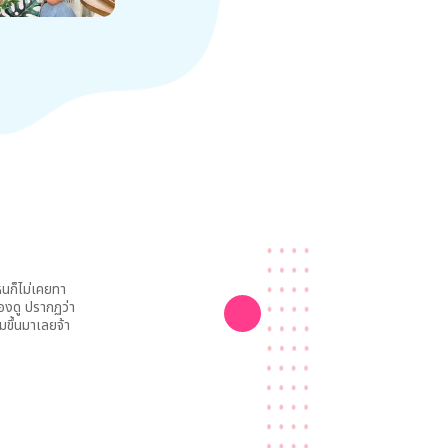
หนก็ไม่เคยทา
องดู ปรากฏว่า
มขึ้นมาเลยจ้า