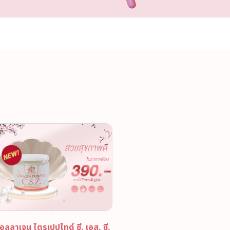
อลลาเจน ไตรเปปไทด์ ซี. เอส. ซี.