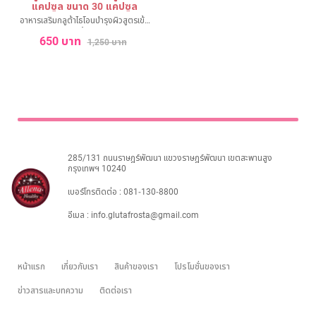
แคปซูล ขนาด 30 แคปซูล
ไทย
Eng
อาหารเสริมกลูต้าไธโอนบำรุงผิวสูตรเข้ม
ข้น
650 บาท
1,250 บาท
285/131 ถนนราษฎร์พัฒนา แขวงราษฎร์พัฒนา เขตสะพานสูง
กรุงเทพฯ 10240
เบอร์โทรติดต่อ :
081-130-8800
อีเมล :
info.glutafrosta@gmail.com
หน้าแรก
เกี่ยวกับเรา
สินค้าของเรา
โปรโมชั่นของเรา
ข่าวสารและบทความ
ติดต่อเรา