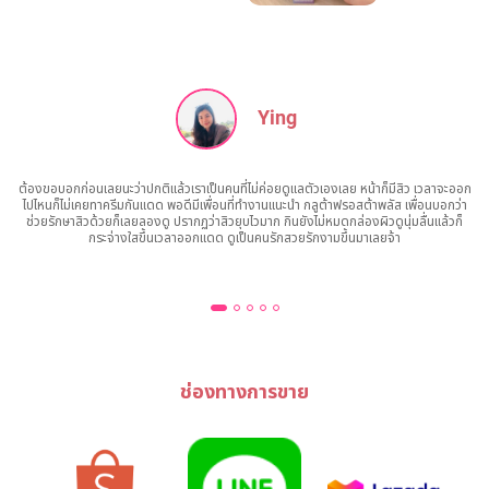
Ying
ต้องขอบอกก่อนเลยนะว่าปกติแล้วเราเป็นคนที่ไม่ค่อยดูแลตัวเองเลย หน้าก็มีสิว เวลาจะออก
ทา
ไปไหนก็ไม่เคยทาครีมกันแดด พอดีมีเพื่อนที่ทำงานแนะนำ กลูต้าฟรอสต้าพลัส เพื่อนบอกว่า
พว
ช่วยรักษาสิวด้วยก็เลยลองดู ปรากฏว่าสิวยุบไวมาก กินยังไม่หมดกล่องผิวดูนุ่มลื่นแล้วก็
เย
กระจ่างใสขึ้นเวลาออกแดด ดูเป็นคนรักสวยรักงามขึ้นมาเลยจ้า
ลอ
อย
ช่องทางการขาย