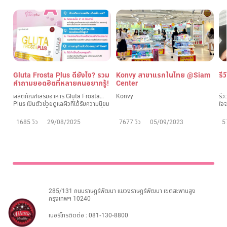
Gluta Frosta Plus ดียังไง? รวม
Konvy สาขาแรกในไทย @Siam
รี
คำถามยอดฮิตที่หลายคนอยากรู้!
Center
ผลิตภัณฑ์เสริมอาหาร Gluta Frosta
Konvy
รีว
Plus เป็นตัวช่วยดูแลผิวที่ได้รับความนิยม
ใจจ
อย่างมาก วันนี้เรารวมคำถาม-คำตอบที่
หลายคนสงสัย มาสรุปให้อ่านเข้าใจง่าย
1685 วิว
29/08/2025
7677 วิว
05/09/2023
5
285/131 ถนนราษฎร์พัฒนา แขวงราษฎร์พัฒนา เขตสะพานสูง
กรุงเทพฯ 10240
เบอร์โทรติดต่อ :
081-130-8800